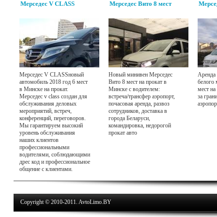
Мерседес V CLASS
Мерседес Вито 8 мест
Мерсе
Мерседес V CLASSновый
Новый минивен Мерседес
Аренда 
автомобиль 2018 год 6 мест
Вито 8 мест на прокат в
белого 
в Минске на прокат.
Минске с водителем:
мест на
Мерседес v class создан для
встреча/трансфер аэропорт,
за гран
обслуживания деловых
почасовая аренда, развоз
аэропор
мероприятий, встреч,
сотрудников, доставка в
конференций, переговоров.
города Беларуси,
Мы гарантируем высокий
командировка, недорогой
уровень обслуживания
прокат авто
наших клиентов
профессиональными
водителями, соблюдающими
дрес код и профессиональное
общение с клиентами.
Copyright © 2010-2011. AvtoLimo.BY