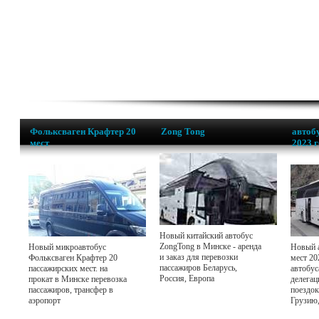
Фольксваген Крафтер 20
Zong Tong
автобу
мест
2023 
Новый китайский автобус
ZongTong в Минске - аренда
Новый микроавтобус
Новый а
и заказ для перевозки
Фольксваген Крафтер 20
мест 20
пассажиров Беларусь,
пассажирских мест. на
автобус
Россия, Европа
прокат в Минске перевозка
делегац
пассажиров, трансфер в
поездок
аэропорт
Грузию