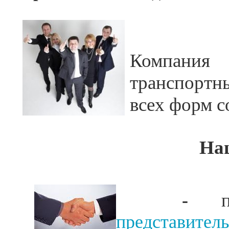
Компа
транспорт
всех форм с
На
-
представител