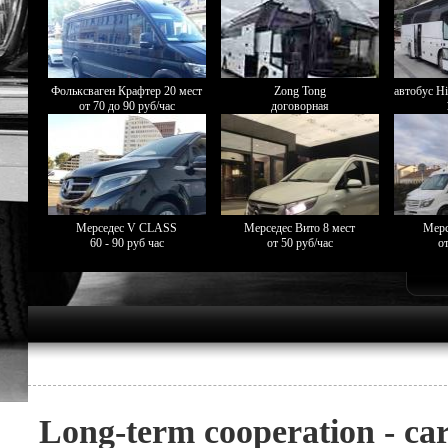
Фольксваген Крафтер 20 мест
Zong Tong
автобус Hi
от 70 до 90 руб/час
договорная
Мерседес V CLASS
Мерседес Вито 8 мест
Мерс
60 - 90 руб час
от 50 руб/час
от
Long-term cooperation - car