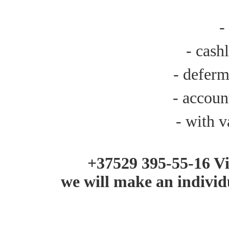
-
- cash
- defer
- accou
- with v
+37529 395-55-16 Vi
we will make an individ