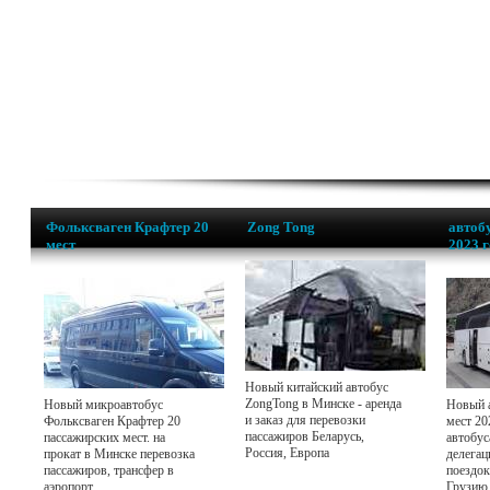
Фольксваген Крафтер 20
Zong Tong
автобу
мест
2023 
Новый китайский автобус
ZongTong в Минске - аренда
Новый микроавтобус
Новый а
и заказ для перевозки
Фольксваген Крафтер 20
мест 20
пассажиров Беларусь,
пассажирских мест. на
автобус
Россия, Европа
прокат в Минске перевозка
делегац
пассажиров, трансфер в
поездок
аэропорт
Грузию