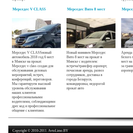
Мерседес V CLASS
Мерседес Вито 8 мест
Мерсе
Мерседес V CLASSновый
Новый минивен Мерседес
Аренда 
автомобиль 2018 год 6 мест
Вито 8 мест на прокат в
белого 
в Минске на прокат.
Минске с водителем:
мест на
Мерседес v class создан для
встреча/трансфер аэропорт,
за гран
обслуживания деловых
почасовая аренда, развоз
аэропор
мероприятий, встреч,
сотрудников, доставка в
конференций, переговоров.
города Беларуси,
Мы гарантируем высокий
командировка, недорогой
уровень обслуживания
прокат авто
наших клиентов
профессиональными
водителями, соблюдающими
дрес код и профессиональное
общение с клиентами.
Copyright © 2010-2011. AvtoLimo.BY