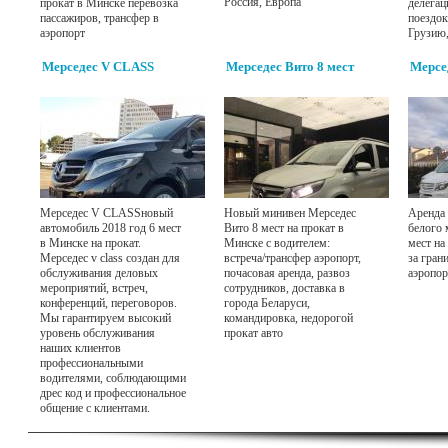
Россия, Европа
прокат в Минске перевозка
делегац
пассажиров, трансфер в
поездок
аэропорт
Грузию
Мерседес V CLASS
Мерседес Вито 8 мест
Мерсе
Мерседес V CLASSновый
Новый минивен Мерседес
Аренда 
автомобиль 2018 год 6 мест
Вито 8 мест на прокат в
белого 
в Минске на прокат.
Минске с водителем:
мест на
Мерседес v class создан для
встреча/трансфер аэропорт,
за гран
обслуживания деловых
почасовая аренда, развоз
аэропор
мероприятий, встреч,
сотрудников, доставка в
конференций, переговоров.
города Беларуси,
Мы гарантируем высокий
командировка, недорогой
уровень обслуживания
прокат авто
наших клиентов
профессиональными
водителями, соблюдающими
дрес код и профессиональное
общение с клиентами.