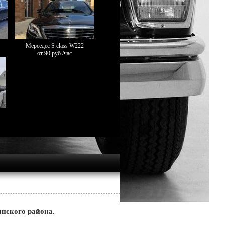
Мерседес S class W222
от 90 руб./час
инского района.