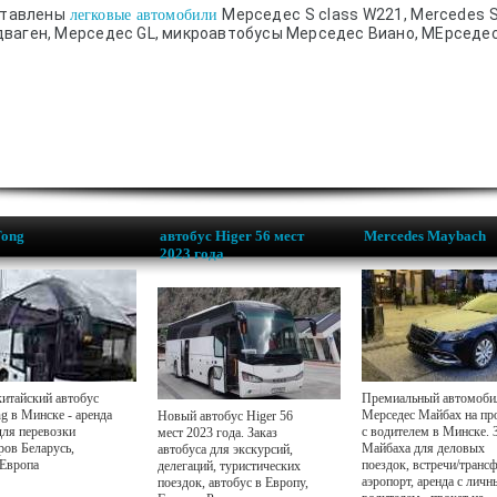
ставлены
Мерседес S class W221, Mercedes S
легковые автомобили
ваген, Мерседес GL, микроавтобусы Мерседес Виано, МЕрседес
Tong
автобус Higer 56 мест
Mercedes Maybach
2023 года
итайский автобус
Премиальный автомоби
g в Минске - аренда
Мерседес Майбах на пр
Новый автобус Higer 56
для перевозки
с водителем в Минске. 
мест 2023 года. Заказ
ров Беларусь,
Майбаха для деловых
автобуса для экскурсий,
 Европа
поездок, встречи/транс
делегаций, туристических
аэропорт, аренда с лич
поездок, автобус в Европу,