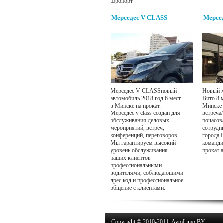
аэропорт
Мерседес V CLASS
Мерсед
Мерседес V CLASSновый
Новый м
автомобиль 2018 год 6 мест
Вито 8 м
в Минске на прокат.
Минске 
Мерседес v class создан для
встреча/
обслуживания деловых
почасова
мероприятий, встреч,
сотрудни
конференций, переговоров.
города 
Мы гарантируем высокий
команди
уровень обслуживания
прокат 
наших клиентов
профессиональными
водителями, соблюдающими
дрес код и профессиональное
общение с клиентами.
Copyright © 2010-2011. AvtoLimo.BY