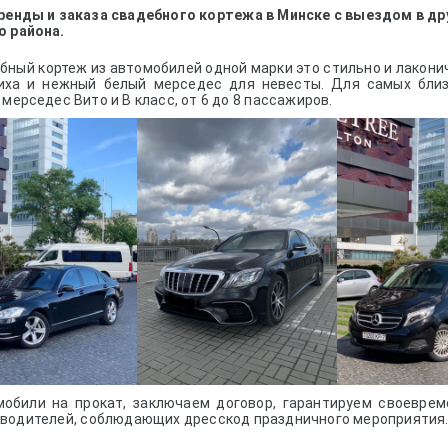
ренды и заказа свадебного кортежа в Минске с выездом в др
о района.
й кортеж из автомобилей одной марки это стильно и лакони
иха и нежный белый мерседес для невесты. Для самых близ
 мерседес Вито и В класс, от 6 до 8 пассажиров.
и на прокат, заключаем договор, гарантируем своевреме
водителей, соблюдающих дресскод праздничного мероприятия