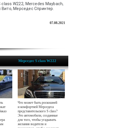
 class W222, Mercedes Maybach,
 Вито, Мерседес Спринтер.
07.08.2021
Мерседес S class W222
ль
Что может быть роскошней
окат
и комфортней Мерседеса
Заказ
представительского S class?
Это автомобили, созданные
фера
для того, чтобы угадывать
ным
желания водителя и