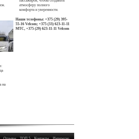
пассажиров, чтобы создавать
еж.
атмосферу полного
комфорта и уверенности.
Наши телефоны: +375 (29) 395-
55-16 Velcom; +375 (33) 623-11-11
МТС, +375 (29) 623-11-11 Velcom
з:
да
а на
Отзывы
ТОП 5
Контакты
Интересно