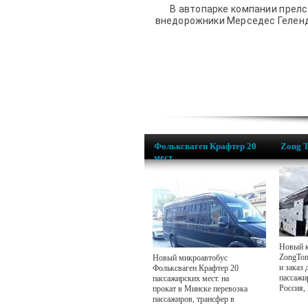
В автопарке компании прел
внедорожники Мерседес Геленд
Фольксваген Крафтер 20
Zong 
мест
Новый к
ZongTon
Новый микроавтобус
и заказ 
Фольксваген Крафтер 20
пассажи
пассажирских мест. на
Россия,
прокат в Минске перевозка
пассажиров, трансфер в