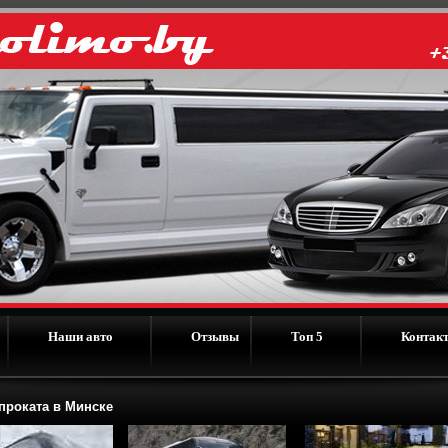
Наши авто
Отзывы
Топ 5
Контак
роката в Минске