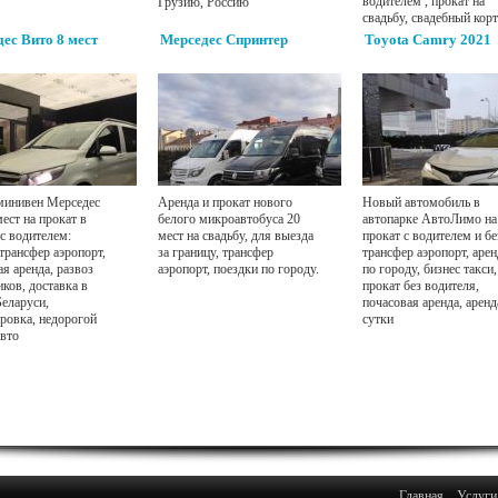
водителем , прокат на
Грузию, Россию
свадьбу, свадебный корт
ес Вито 8 мест
Мерседес Спринтер
Toyota Camry 2021
инивен Мерседес
Аренда и прокат нового
Новый автомобиль в
ест на прокат в
белого микроавтобуса 20
автопарке АвтоЛимо на
с водителем:
мест на свадьбу, для выезда
прокат с водителем и бе
трансфер аэропорт,
за границу, трансфер
трансфер аэропорт, арен
я аренда, развоз
аэропорт, поездки по городу.
по городу, бизнес такси,
ков, доставка в
прокат без водителя,
Беларуси,
почасовая аренда, аренд
ровка, недорогой
сутки
авто
Главная
Услуги