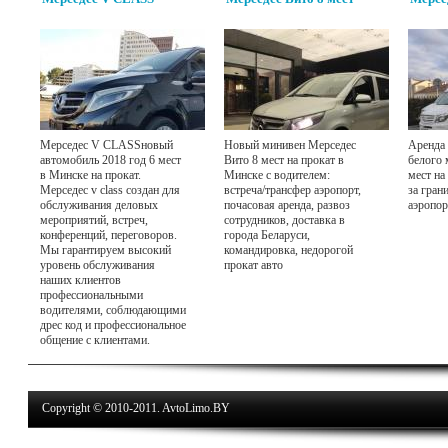
Мерседес V CLASSновый
Новый минивен Мерседес
Аренда 
автомобиль 2018 год 6 мест
Вито 8 мест на прокат в
белого 
в Минске на прокат.
Минске с водителем:
мест на
Мерседес v class создан для
встреча/трансфер аэропорт,
за гран
обслуживания деловых
почасовая аренда, развоз
аэропор
мероприятий, встреч,
сотрудников, доставка в
конференций, переговоров.
города Беларуси,
Мы гарантируем высокий
командировка, недорогой
уровень обслуживания
прокат авто
наших клиентов
профессиональными
водителями, соблюдающими
дрес код и профессиональное
общение с клиентами.
Copyright © 2010-2011. AvtoLimo.BY