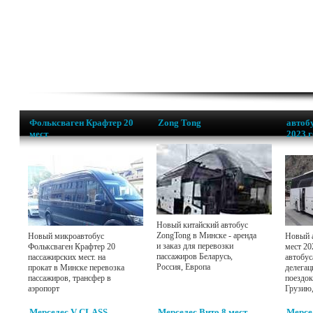
Фольксваген Крафтер 20
Zong Tong
автобу
мест
2023 
Новый китайский автобус
ZongTong в Минске - аренда
Новый микроавтобус
Новый а
и заказ для перевозки
Фольксваген Крафтер 20
мест 20
пассажиров Беларусь,
пассажирских мест. на
автобус
Россия, Европа
прокат в Минске перевозка
делегац
пассажиров, трансфер в
поездок
аэропорт
Грузию
Мерседес V CLASS
Мерседес Вито 8 мест
Мерсе