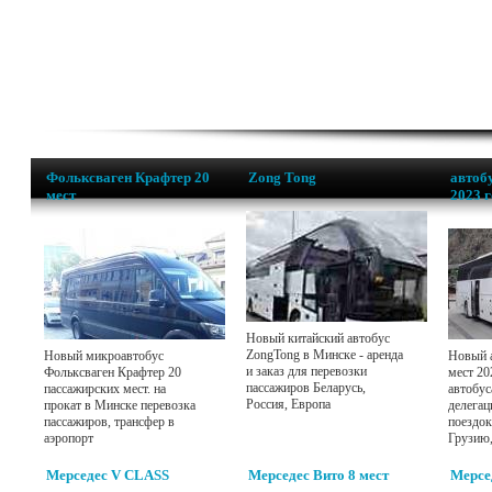
Фольксваген Крафтер 20
Zong Tong
автобу
мест
2023 
Новый китайский автобус
ZongTong в Минске - аренда
Новый микроавтобус
Новый а
и заказ для перевозки
Фольксваген Крафтер 20
мест 20
пассажиров Беларусь,
пассажирских мест. на
автобус
Россия, Европа
прокат в Минске перевозка
делегац
пассажиров, трансфер в
поездок
аэропорт
Грузию
Мерседес V CLASS
Мерседес Вито 8 мест
Мерсе