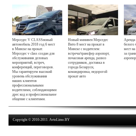
Мерседес V CLASSновый
Новый минивен Мерседес
Аренда 
автомобиль 2018 год 6 мест
Вито 8 мест на прокат в
белого 
в Минске на прокат.
Минске с водителем:
мест на
Мерседес v class создан для
встреча/трансфер аэропорт,
за гран
обслуживания деловых
почасовая аренда, развоз
аэропор
мероприятий, встреч,
сотрудников, доставка в
конференций, переговоров.
города Беларуси,
Мы гарантируем высокий
командировка, недорогой
уровень обслуживания
прокат авто
наших клиентов
профессиональными
водителями, соблюдающими
дрес код и профессиональное
общение с клиентами.
Copyright © 2010-2011. AvtoLimo.BY