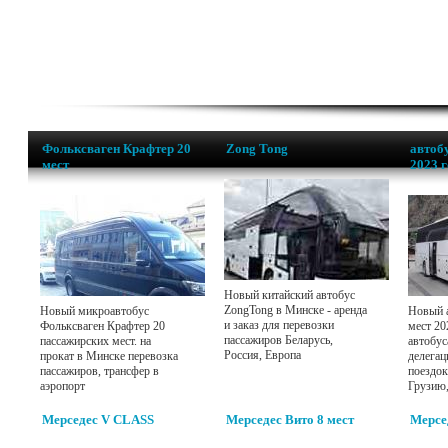
Фольксваген Крафтер 20
Zong Tong
автобу
мест
2023 
Новый китайский автобус
ZongTong в Минске - аренда
Новый микроавтобус
Новый а
и заказ для перевозки
Фольксваген Крафтер 20
мест 20
пассажиров Беларусь,
пассажирских мест. на
автобус
Россия, Европа
прокат в Минске перевозка
делегац
пассажиров, трансфер в
поездок
аэропорт
Грузию
Мерседес V CLASS
Мерседес Вито 8 мест
Мерсе