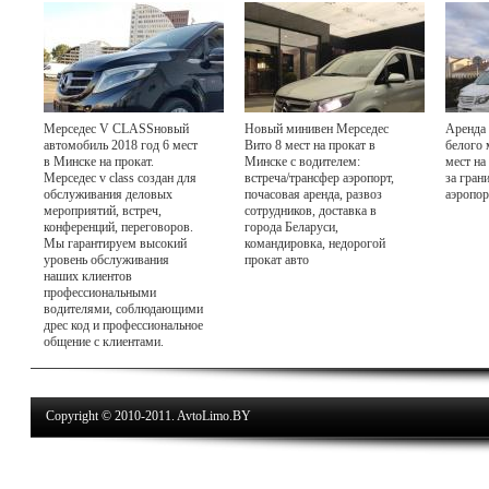
Мерседес V CLASSновый
Новый минивен Мерседес
Аренда 
автомобиль 2018 год 6 мест
Вито 8 мест на прокат в
белого 
в Минске на прокат.
Минске с водителем:
мест на
Мерседес v class создан для
встреча/трансфер аэропорт,
за гран
обслуживания деловых
почасовая аренда, развоз
аэропор
мероприятий, встреч,
сотрудников, доставка в
конференций, переговоров.
города Беларуси,
Мы гарантируем высокий
командировка, недорогой
уровень обслуживания
прокат авто
наших клиентов
профессиональными
водителями, соблюдающими
дрес код и профессиональное
общение с клиентами.
Copyright © 2010-2011. AvtoLimo.BY