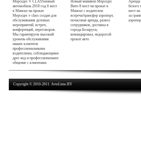
Мерседес V CLASSновый
Новый минивен Мерседес
Аренда 
автомобиль 2018 год 6 мест
Вито 8 мест на прокат в
белого 
в Минске на прокат.
Минске с водителем:
мест на
Мерседес v class создан для
встреча/трансфер аэропорт,
за гран
обслуживания деловых
почасовая аренда, развоз
аэропор
мероприятий, встреч,
сотрудников, доставка в
конференций, переговоров.
города Беларуси,
Мы гарантируем высокий
командировка, недорогой
уровень обслуживания
прокат авто
наших клиентов
профессиональными
водителями, соблюдающими
дрес код и профессиональное
общение с клиентами.
Copyright © 2010-2011. AvtoLimo.BY