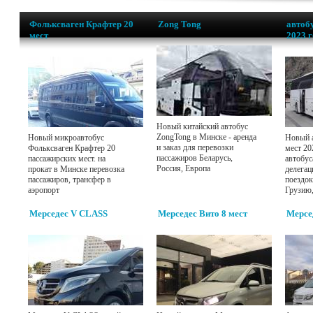
Фольксваген Крафтер 20
Zong Tong
автобу
мест
2023 
Новый китайский автобус
ZongTong в Минске - аренда
Новый микроавтобус
Новый а
и заказ для перевозки
Фольксваген Крафтер 20
мест 20
пассажиров Беларусь,
пассажирских мест. на
автобус
Россия, Европа
прокат в Минске перевозка
делегац
пассажиров, трансфер в
поездок
аэропорт
Грузию
Мерседес V CLASS
Мерседес Вито 8 мест
Мерсе