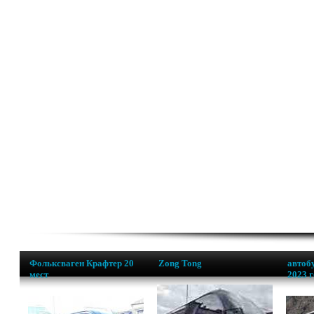
Фольксваген Крафтер 20
Zong Tong
автобу
мест
2023 