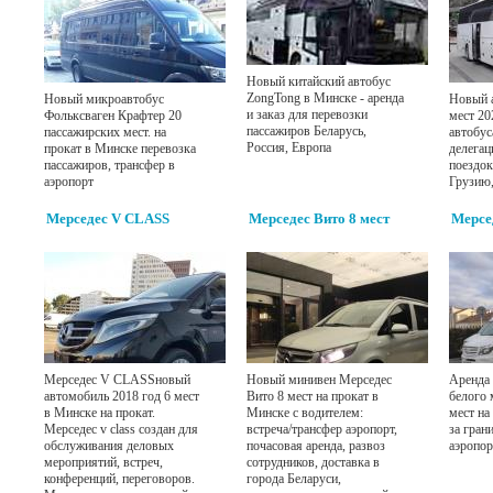
Новый китайский автобус
ZongTong в Минске - аренда
Новый микроавтобус
Новый а
и заказ для перевозки
Фольксваген Крафтер 20
мест 20
пассажиров Беларусь,
пассажирских мест. на
автобус
Россия, Европа
прокат в Минске перевозка
делегац
пассажиров, трансфер в
поездок
аэропорт
Грузию
Мерседес V CLASS
Мерседес Вито 8 мест
Мерсе
Мерседес V CLASSновый
Новый минивен Мерседес
Аренда 
автомобиль 2018 год 6 мест
Вито 8 мест на прокат в
белого 
в Минске на прокат.
Минске с водителем:
мест на
Мерседес v class создан для
встреча/трансфер аэропорт,
за гран
обслуживания деловых
почасовая аренда, развоз
аэропор
мероприятий, встреч,
сотрудников, доставка в
конференций, переговоров.
города Беларуси,