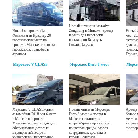
Новый китайский автобус
ZongTong в Минске - аренда
Новый микроавтобус
Новый а
и заказ для перевозки
Фольксваген Крафтер 20
мест 20
пассажиров Беларусь,
пассажирских мест. на
автобус
Россия, Европа
прокат в Минске перевозка
делегац
пассажиров, трансфер в
поездок
аэропорт
Грузию
Мерседес V CLASS
Мерседес Вито 8 мест
Мерсе
Мерседес V CLASSновый
Новый минивен Мерседес
Аренда 
автомобиль 2018 год 6 мест
Вито 8 мест на прокат в
белого 
в Минске на прокат.
Минске с водителем:
мест на
Мерседес v class создан для
встреча/трансфер аэропорт,
за гран
обслуживания деловых
почасовая аренда, развоз
аэропор
мероприятий, встреч,
сотрудников, доставка в
конференций, переговоров.
города Беларуси,