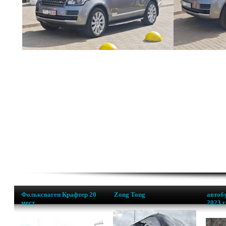
Фольксваген Крафтер 20
Zong Tong
автобу
мест
2023 