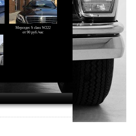
Мерседес S class W222
от 90 руб./час