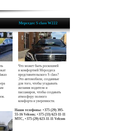
Мерседес S class W222
ль
Что может быть роскошней
окат
и комфортней Мерседеса
Заказ
представительского S class?
Это автомобили, созданные
фера
для того, чтобы угадывать
ным
желания водителя и
пассажиров, чтобы создавать
еж.
атмосферу полного
комфорта и уверенности.
Наши телефоны: +375 (29) 395-
55-16 Velcom; +375 (33) 623-11-11
МТС, +375 (29) 623-11-11 Velcom