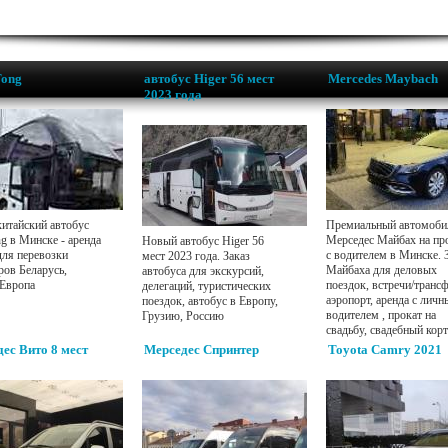
Tong
автобус Higer 56 мест
Mercedes Maybach
2023 года
итайский автобус
Премиальный автомоби
g в Минске - аренда
Мерседес Майбах на пр
Новый автобус Higer 56
для перевозки
с водителем в Минске. 
мест 2023 года. Заказ
ров Беларусь,
Майбаха для деловых
автобуса для экскурсий,
 Европа
поездок, встречи/транс
делегаций, туристических
аэропорт, аренда с лич
поездок, автобус в Европу,
водителем , прокат на
Грузию, Россию
свадьбу, свадебный корт
ес Вито 8 мест
Мерседес Спринтер
Toyota Camry 2021