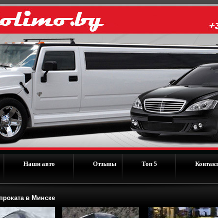
Наши авто
Отзывы
Топ 5
Контак
роката в Минске