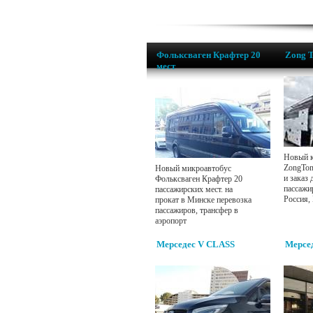
Фольксваген Крафтер 20
Zong 
мест
Новый к
ZongTon
Новый микроавтобус
и заказ 
Фольксваген Крафтер 20
пассажи
пассажирских мест. на
Россия,
прокат в Минске перевозка
пассажиров, трансфер в
аэропорт
Мерседес V CLASS
Мерсед