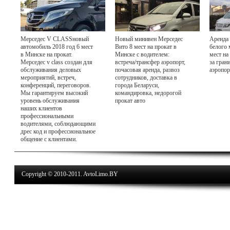
Мерседес V CLASSновый
Новый минивен Мерседес
Аренда 
автомобиль 2018 год 6 мест
Вито 8 мест на прокат в
белого 
в Минске на прокат.
Минске с водителем:
мест на
Мерседес v class создан для
встреча/трансфер аэропорт,
за гран
обслуживания деловых
почасовая аренда, развоз
аэропор
мероприятий, встреч,
сотрудников, доставка в
конференций, переговоров.
города Беларуси,
Мы гарантируем высокий
командировка, недорогой
уровень обслуживания
прокат авто
наших клиентов
профессиональными
водителями, соблюдающими
дрес код и профессиональное
общение с клиентами.
Copyright © 2010-2011. AvtoLimo.BY