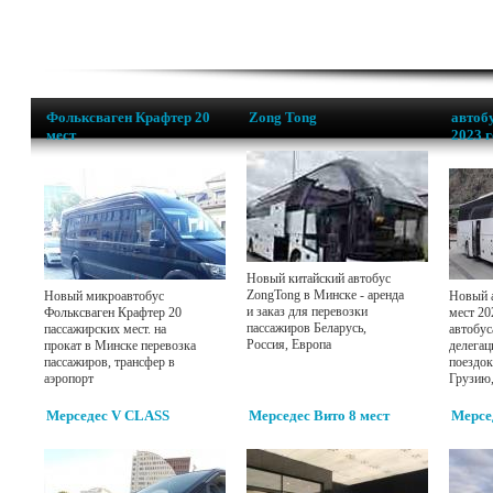
Фольксваген Крафтер 20
Zong Tong
автобу
мест
2023 
Новый китайский автобус
ZongTong в Минске - аренда
Новый микроавтобус
Новый а
и заказ для перевозки
Фольксваген Крафтер 20
мест 20
пассажиров Беларусь,
пассажирских мест. на
автобус
Россия, Европа
прокат в Минске перевозка
делегац
пассажиров, трансфер в
поездок
аэропорт
Грузию
Мерседес V CLASS
Мерседес Вито 8 мест
Мерсе