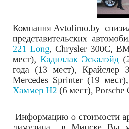
Компания
Avtolimo
.
by
снизи
представительских автомоб
221 Long
, Chrysler
300C
, B
мест),
Кадиллак Эскалэйд
(2
года (13 мест), Крайслер 
Mercedes Sprinter (19 мест)
Хаммер Н2
(6 мест), Porsche
Информацию о стоимости ар
лимузина
в Минске Вы м