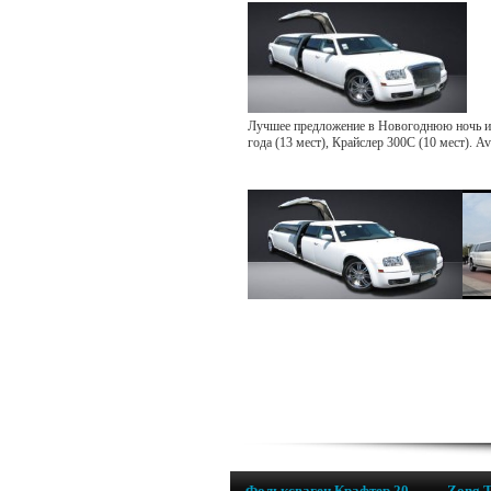
Лучшее предложение в Новогоднюю ночь ил
года (13 мест), Крайслер 300С (10 мест). 
Фольксваген Крафтер 20
Zong 