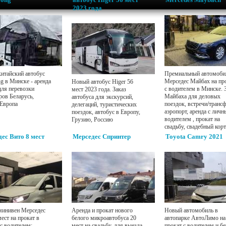
2023 года
итайский автобус
Премиальный автомоби
g в Минске - аренда
Мерседес Майбах на пр
Новый автобус Higer 56
для перевозки
с водителем в Минске. 
мест 2023 года. Заказ
ров Беларусь,
Майбаха для деловых
автобуса для экскурсий,
 Европа
поездок, встречи/транс
делегаций, туристических
аэропорт, аренда с лич
поездок, автобус в Европу,
водителем , прокат на
Грузию, Россию
свадьбу, свадебный корт
ес Вито 8 мест
Мерседес Спринтер
Toyota Camry 2021
инивен Мерседес
Аренда и прокат нового
Новый автомобиль в
ест на прокат в
белого микроавтобуса 20
автопарке АвтоЛимо на
с водителем:
мест на свадьбу, для выезда
прокат с водителем и бе