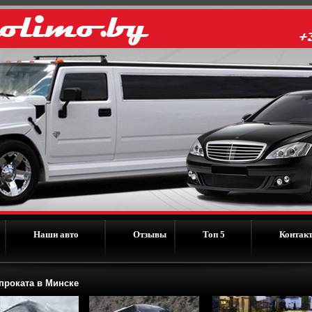
Наши авто
Отзывы
Топ 5
Контак
роката в Минске