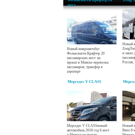
мест
Новый к
ZongTon
Новый микроавтобус
и заказ 
Фольксваген Крафтер 20
пассажи
пассажирских мест. на
Россия,
прокат в Минске перевозка
пассажиров, трансфер в
аэропорт
Мерседес V CLASS
Мерсед
Мерседес V CLASSновый
Новый м
автомобиль 2018 год 6 мест
Вито 8 м
в Минске на прокат.
Минске 