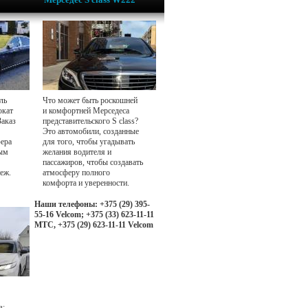
ль
Что может быть роскошней
окат
и комфортней Мерседеса
Заказ
представительского S class?
Это автомобили, созданные
фера
для того, чтобы угадывать
ным
желания водителя и
пассажиров, чтобы создавать
еж.
атмосферу полного
комфорта и уверенности.
Наши телефоны: +375 (29) 395-
55-16 Velcom; +375 (33) 623-11-11
МТС, +375 (29) 623-11-11 Velcom
з: