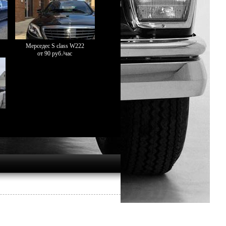
Мерседес S class W222
от 90 руб./час