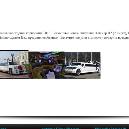
и на новогодний корпоратив 2013! Роскошные новые лимузины Хаммер Н2 (20 мест), Ка
Avtolimo сделает Ваш праздник особенным! Закажите лимузин в минске и подарите праздн
Tong
автобус Higer 56 мест
Mercedes Maybach