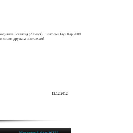
диллак Эскалэйд (20 мест), Линкольн Таун Кар 2009
ик своим друзьям и коллегам!
13.12.2012
Мерседес S class W222