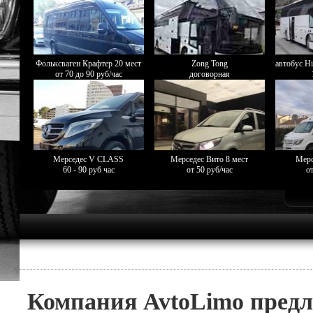
Фольксваген Крафтер 20 мест
Zong Tong
автобус Hi
от 70 до 90 руб/час
договорная
Мерседес V CLASS
Мерседес Вито 8 мест
Мерс
60 - 90 руб час
от 50 руб/час
от
Компания AvtoLimo предл