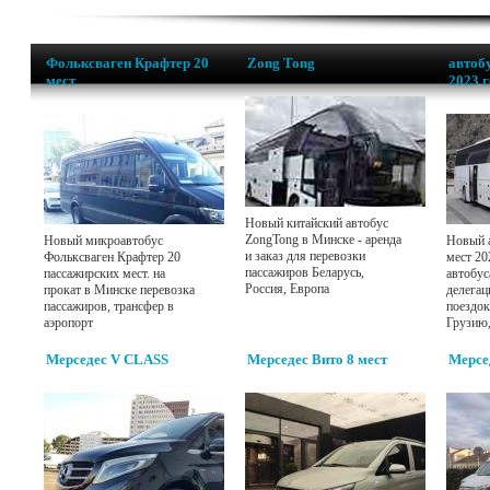
Фольксваген Крафтер 20
Zong Tong
автобу
мест
2023 
Новый китайский автобус
ZongTong в Минске - аренда
Новый микроавтобус
Новый а
и заказ для перевозки
Фольксваген Крафтер 20
мест 20
пассажиров Беларусь,
пассажирских мест. на
автобус
Россия, Европа
прокат в Минске перевозка
делегац
пассажиров, трансфер в
поездок
аэропорт
Грузию
Мерседес V CLASS
Мерседес Вито 8 мест
Мерсе