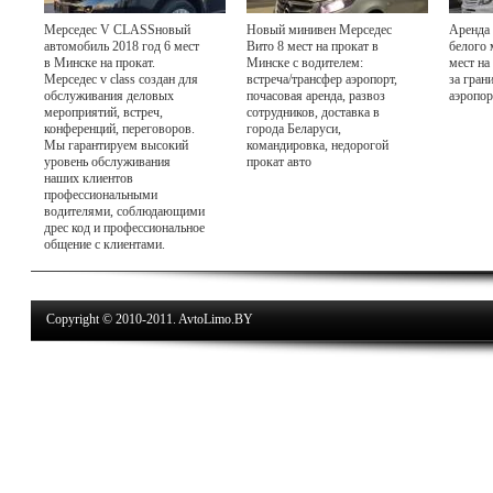
Мерседес V CLASSновый
Новый минивен Мерседес
Аренда 
автомобиль 2018 год 6 мест
Вито 8 мест на прокат в
белого 
в Минске на прокат.
Минске с водителем:
мест на
Мерседес v class создан для
встреча/трансфер аэропорт,
за гран
обслуживания деловых
почасовая аренда, развоз
аэропор
мероприятий, встреч,
сотрудников, доставка в
конференций, переговоров.
города Беларуси,
Мы гарантируем высокий
командировка, недорогой
уровень обслуживания
прокат авто
наших клиентов
профессиональными
водителями, соблюдающими
дрес код и профессиональное
общение с клиентами.
Copyright © 2010-2011. AvtoLimo.BY