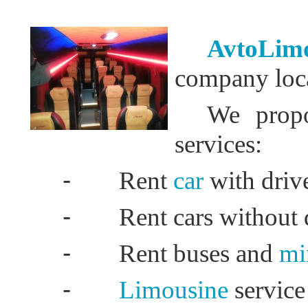
AvtoLim
company loca
We propo
services:
-
Rent
car
with driv
-
Rent cars without 
-
Rent buses and
mi
-
Limousine
service