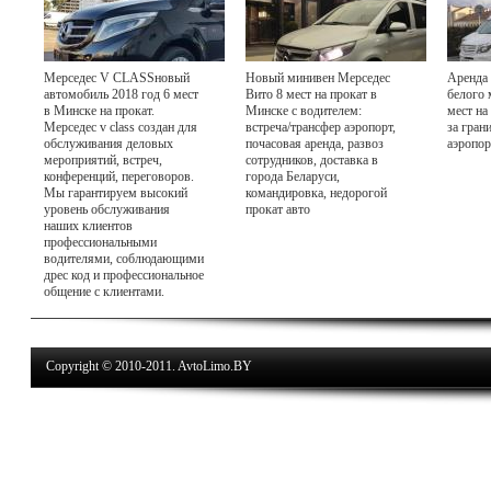
Мерседес V CLASSновый
Новый минивен Мерседес
Аренда 
автомобиль 2018 год 6 мест
Вито 8 мест на прокат в
белого 
в Минске на прокат.
Минске с водителем:
мест на
Мерседес v class создан для
встреча/трансфер аэропорт,
за гран
обслуживания деловых
почасовая аренда, развоз
аэропор
мероприятий, встреч,
сотрудников, доставка в
конференций, переговоров.
города Беларуси,
Мы гарантируем высокий
командировка, недорогой
уровень обслуживания
прокат авто
наших клиентов
профессиональными
водителями, соблюдающими
дрес код и профессиональное
общение с клиентами.
Copyright © 2010-2011. AvtoLimo.BY