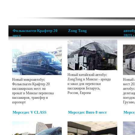
Фольксваген Крафтер 20
Zong Tong
автобу
мест
2023 
Новый китайский автобус
ZongTong в Минске - аренда
Новый микроавтобус
Новый а
и заказ для перевозки
Фольксваген Крафтер 20
мест 20
пассажиров Беларусь,
пассажирских мест. на
автобус
Россия, Европа
прокат в Минске перевозка
делегац
пассажиров, трансфер в
поездок
аэропорт
Грузию
Мерседес V CLASS
Мерседес Вито 8 мест
Мерсе