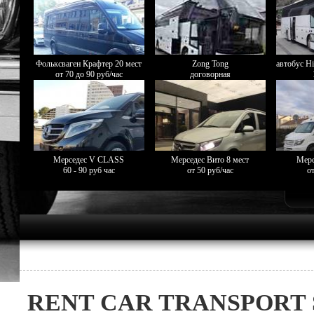
Фольксваген Крафтер 20 мест
Zong Tong
автобус Hi
от 70 до 90 руб/час
договорная
Мерседес V CLASS
Мерседес Вито 8 мест
Мерс
60 - 90 руб час
от 50 руб/час
от
RENT CAR TRANSPORT 