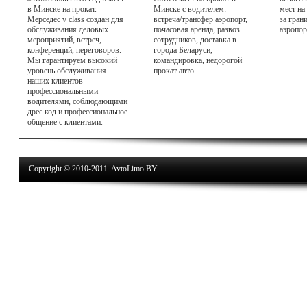
в Минске на прокат.
Минске с водителем:
мест на
Мерседес v class создан для
встреча/трансфер аэропорт,
за гран
обслуживания деловых
почасовая аренда, развоз
аэропор
мероприятий, встреч,
сотрудников, доставка в
конференций, переговоров.
города Беларуси,
Мы гарантируем высокий
командировка, недорогой
уровень обслуживания
прокат авто
наших клиентов
профессиональными
водителями, соблюдающими
дрес код и профессиональное
общение с клиентами.
Copyright © 2010-2011. AvtoLimo.BY