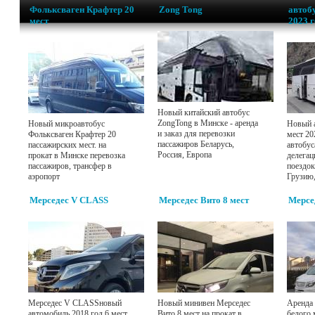
Фольксваген Крафтер 20
Zong Tong
автобу
мест
2023 
Новый китайский автобус
ZongTong в Минске - аренда
Новый микроавтобус
Новый а
и заказ для перевозки
Фольксваген Крафтер 20
мест 20
пассажиров Беларусь,
пассажирских мест. на
автобус
Россия, Европа
прокат в Минске перевозка
делегац
пассажиров, трансфер в
поездок
аэропорт
Грузию
Мерседес V CLASS
Мерседес Вито 8 мест
Мерсе
Мерседес V CLASSновый
Новый минивен Мерседес
Аренда 
автомобиль 2018 год 6 мест
Вито 8 мест на прокат в
белого 