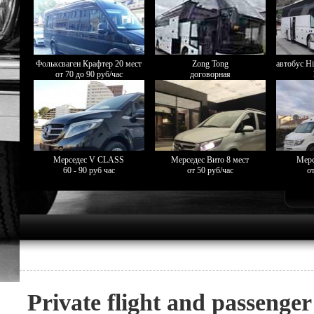
Фольксваген Крафтер 20 мест
Zong Tong
автобус Hi
от 70 до 90 руб/час
договорная
Мерседес V CLASS
Мерседес Вито 8 мест
Мерс
60 - 90 руб час
от 50 руб/час
от
Private flight and passenge